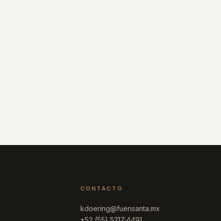
CONTACTO
kdoering@fuensanta.mx
+52 (55) 5217·4491