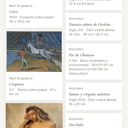
72.4 cm 83.8cm
Raúl Anguiano
Circo
1943 · Gouache sobre papel ·
Anónimo
66 x 49.5 cm
Nuestra señora de Ocotlán
Siglo XIX · Óleo sobre lámina
de zinc · 36 cm x 25.5 cm
Anónimo
Par de Chinacos
S.XIX · Barro modelado y
policromado · 115x57x36 cm
(femenino) 12x45x36 cm
(masculino)
Raúl Anguiano
Cirqueros
Anónimo
S.F. · Pastel sobre papel · 50 x
Santos y vírgenes mártires
65 cm
Siglo XVIII · Óleo sobre lámina ·
18 x 25 cm
Anónimo
Sin título