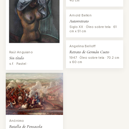
40 cm
Arnold Belkin
Autorretrato
Siglo XX · Óleo sobre tela · 61
cm x 51 cm
Angelina Belloff
Retrato de Germán Cueto
Raúl Anguiano
Sin título
1947 · Óleo sobre tela · 70.2 cm
x 60 cm
s.f. · Pastel ·
Anónimo
Batalla de Pensacola