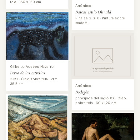
tela · 180 x 150 cm
Anónimo
Bateas estilo Olinalá
Finales S. XIX · Pintura sobre
madera ·
Gilberto Aceves Navarro
Perro de las estrellas
1987 · Óleo sobre tela · 21 x
35.5 cm
Anónimo
Bodegón
principios del siglo XX · Óleo
sobre tela · 60 x 120 cm