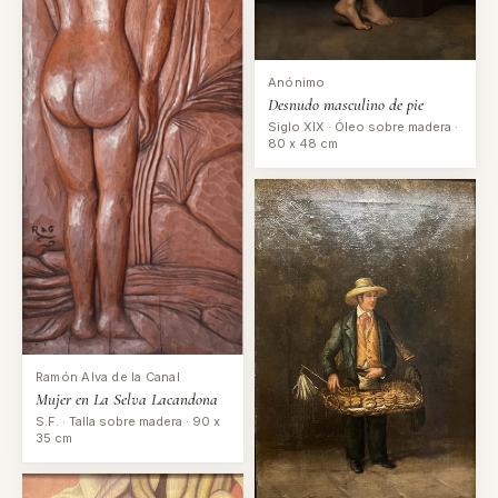
Anónimo
Desnudo masculino de pie
Siglo XIX · Óleo sobre madera ·
80 x 48 cm
Ramón Alva de la Canal
Mujer en La Selva Lacandona
S.F. · Talla sobre madera · 90 x
35 cm