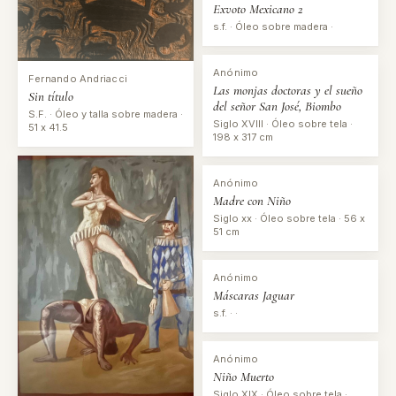
Exvoto Mexicano 2
s.f. · Óleo sobre madera ·
Anónimo
Fernando Andriacci
Las monjas doctoras y el sueño
Sin título
del señor San José, Biombo
S.F. · Óleo y talla sobre madera ·
Siglo XVIII · Óleo sobre tela ·
51 x 41.5
198 x 317 cm
Anónimo
Madre con Niño
Siglo xx · Óleo sobre tela · 56 x
51 cm
Anónimo
Máscaras Jaguar
s.f. · ·
Anónimo
Niño Muerto
Siglo XIX · Óleo sobre tela ·