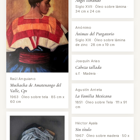
Ángel llorando
Siglo XVII · Óleo sobre lámina ·
34 cm x 24 cm
Anónimo
Ánimas del Purgatorio
Siglo XIX · Óleo sobre lámina
de zinc · 28 cm x 19 cm
Joaquín Arias
Cabeza tallada
s.f. · Madera ·
Raúl Anguiano
Muchacha de Amatenango del
Agustín Arrieta
Valle, Cps
La Familia Mexicana
1963 · Óleo sobre tela · 85 cm x
60 cm
1851 · Óleo sobre Tela · 111 x 91
cm
Héctor Ayala
Sin título
1967 · Óleo sobre madera · 50 x