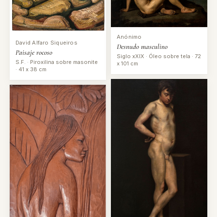
Anónimo
David Alfaro Siqueiros
Desnudo masculino
Paisaje rocoso
Siglo xXIX · Óleo sobre tela · 72
S.F. · Piroxilina sobre masonite
x 101 cm
· 41 x 38 cm