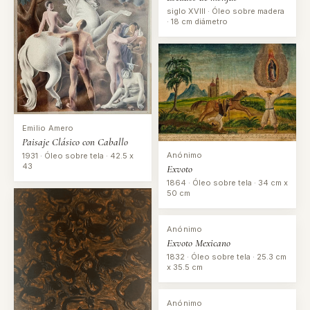
siglo XVIII · Óleo sobre madera
· 18 cm diámetro
Emilio Amero
Paisaje Clásico con Caballo
Anónimo
1931 · Óleo sobre tela · 42.5 x
43
Exvoto
1864 · Óleo sobre tela · 34 cm x
50 cm
Anónimo
Exvoto Mexicano
1832 · Óleo sobre tela · 25.3 cm
x 35.5 cm
Anónimo