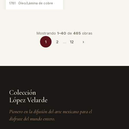
1781 · Óleo/Lámina de cobre ·
Mostrando
1–40
de
465
obras
1
2
…
12
›
Colección
López Velarde
Pionero en la difusión del arte mexicano para el
disfrute del mundo entero.