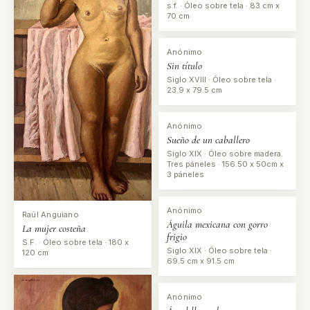
s.f. · Óleo sobre tela · 83 cm x
70 cm
Anónimo
Sin título
Siglo XVIII · Óleo sobre tela ·
23.9 x 79.5 cm
Anónimo
Sueño de un caballero
Siglo XIX · Óleo sobre madera.
Tres páneles · 156.50 x 50cm x
3 páneles
Anónimo
Raúl Anguiano
Águila mexicana con gorro
La mujer costeña
frigio
S.F. · Óleo sobre tela · 180 x
Siglo XIX · Óleo sobre tela ·
120 cm
69.5 cm x 91.5 cm
Anónimo