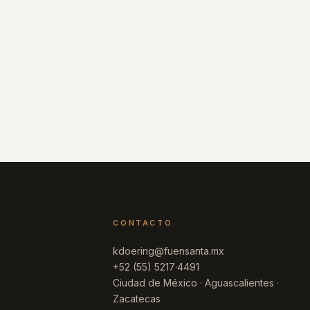
CONTACTO
kdoering@fuensanta.mx
+52 (55) 5217·4491
Ciudad de México · Aguascalientes ·
Zacatecas