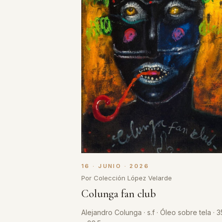
16 · JUNIO · 2026
Por Colección López Velarde
Colunga fan club
Alejandro Colunga · s.f · Óleo sobre tela · 3