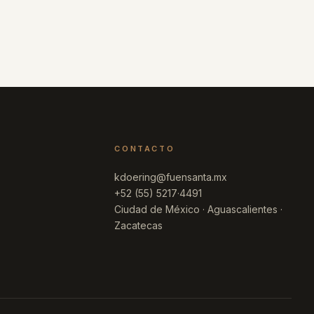
CONTACTO
kdoering@fuensanta.mx
+52 (55) 5217·4491
Ciudad de México · Aguascalientes ·
Zacatecas