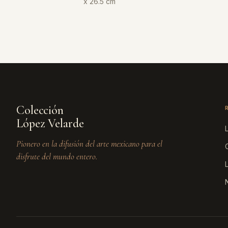
x 26.5 cm
Colección
López Velarde
Pionero en la difusión del arte mexicano para el
disfrute del mundo entero.