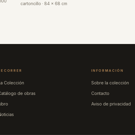
 100
cartoncillo · 84 x 68 cm
RECORRER
INFORMACIÓN
La Colección
Sobre la colección
Catálogo de obras
Contacto
Libro
Aviso de privacidad
Noticias