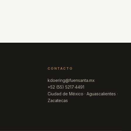
CONTACTO
kdoering@fuensanta.mx
+52 (55) 5217·4491
Ciudad de México · Aguascalientes ·
Zacatecas