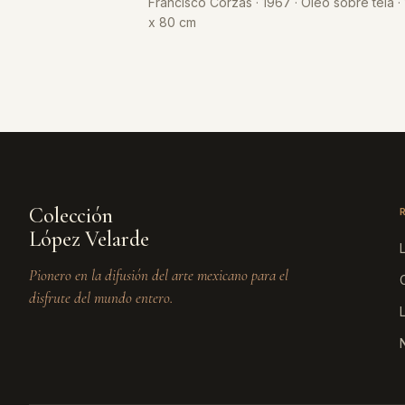
Francisco Corzas · 1967 · Óleo sobre tela ·
x 80 cm
Colección
López Velarde
Pionero en la difusión del arte mexicano para el
disfrute del mundo entero.