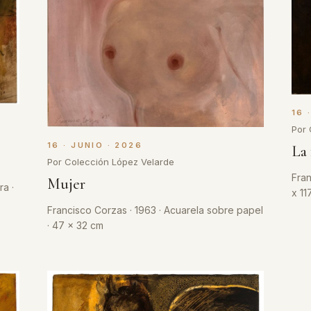
16 
Por 
16 · JUNIO · 2026
La 
Por Colección López Velarde
Fran
Mujer
a ·
x 11
Francisco Corzas · 1963 · Acuarela sobre papel
· 47 x 32 cm