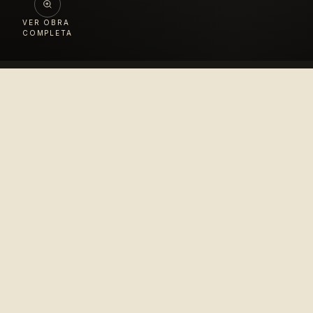
VER OBRA
COMPLETA
Colección
López Velarde
Pionero en la difusión del arte mexicano para el
disfrute del mundo entero.
© 2010–2026 Colección López Velarde · Todos los derechos