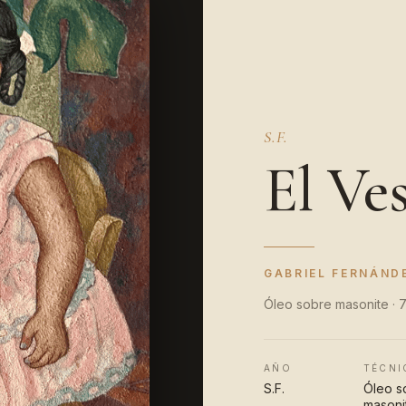
S.F.
El Ve
GABRIEL FERNÁND
Óleo sobre masonite · 
AÑO
TÉCNI
S.F.
Óleo s
masoni