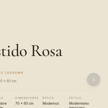
stido Rosa
EZ LEDESMA
›
70 x 60 cm
CA
DIMENSIONES
ÉPOCA
ESTILO
obre
70 x 60 cm
Modernos
Modernismo
te
mexicano