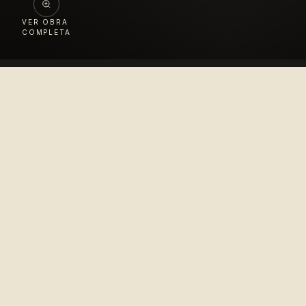
VER OBRA
COMPLETA
Colección
López Velarde
Pionero en la difusión del arte mexicano para el
disfrute del mundo entero.
© 2010–2026 Colección López Velarde · Todos los derechos