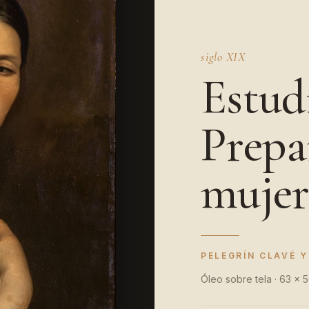
siglo XIX
Estud
Prepa
muje
PELEGRÍN CLAVÉ 
Óleo sobre tela · 63 x 