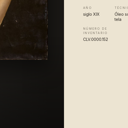
AÑO
TÉCNI
siglo XIX
Óleo s
tela
NÚMERO DE
INVENTARIO
CLV.0000.152