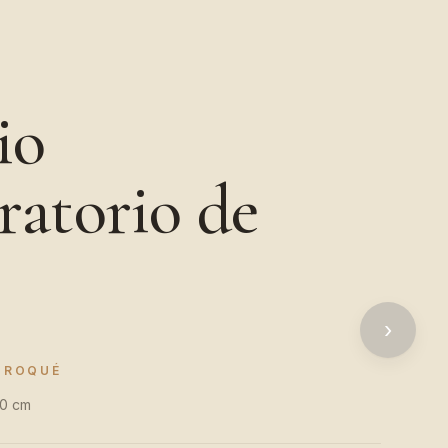
io
ratorio de
r
›
Y ROQUÉ
50 cm