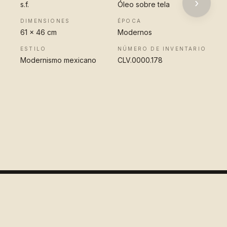
›
s.f.
Óleo sobre tela
DIMENSIONES
ÉPOCA
61 x 46 cm
Modernos
ESTILO
NÚMERO DE INVENTARIO
Modernismo mexicano
CLV.0000.178
VER OBRA
COMPLETA
Colección