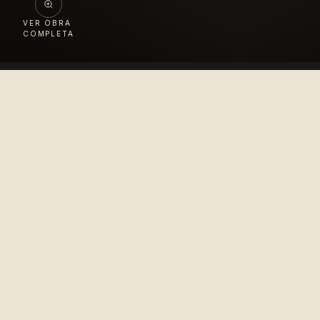
VER OBRA
COMPLETA
Colección
López Velarde
Pionero en la difusión del arte mexicano para el
disfrute del mundo entero.
© 2010–2026 Colección López Velarde · Todos los derechos