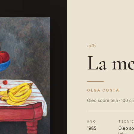
1985
La me
OLGA COSTA
Óleo sobre tela · 100 c
AÑO
TÉCNI
1985
Óleo s
tela