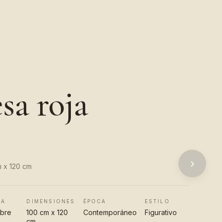
sa roja
›
m x 120 cm
CA
DIMENSIONES
ÉPOCA
ESTILO
obre
100 cm x 120
Contemporáneo
Figurativo
cm