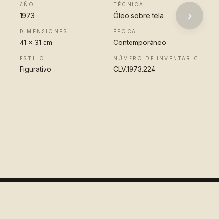
AÑO
TÉCNICA
›
1973
Óleo sobre tela
DIMENSIONES
ÉPOCA
41 x 31 cm
Contemporáneo
ESTILO
NÚMERO DE INVENTARIO
Figurativo
CLV.1973.224
VER OBRA
COMPLETA