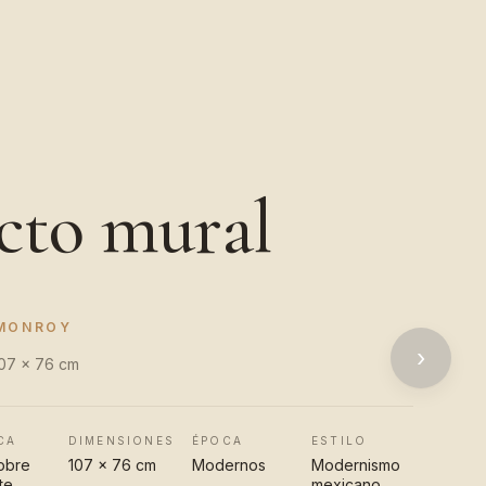
cto mural
 MONROY
›
107 x 76 cm
CA
DIMENSIONES
ÉPOCA
ESTILO
obre
107 x 76 cm
Modernos
Modernismo
te
mexicano