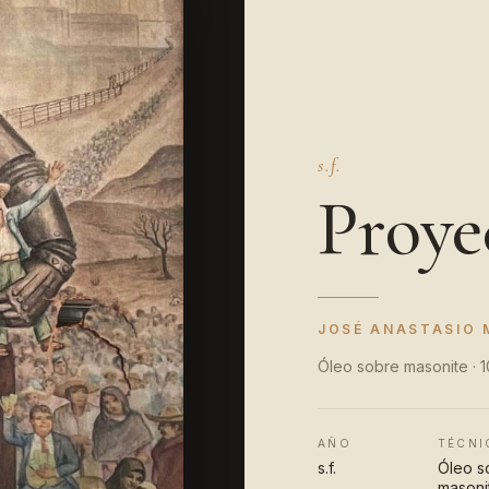
s.f.
Proye
JOSÉ ANASTASIO
Óleo sobre masonite · 
AÑO
TÉCNI
s.f.
Óleo s
masoni