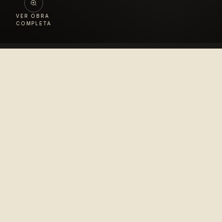
VER OBRA
COMPLETA
Colección
López Velarde
Pionero en la difusión del arte mexicano para el
disfrute del mundo entero.
© 2010–2026 Colección López Velarde · Todos los derechos