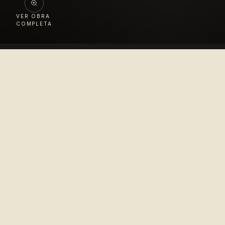
VER OBRA
COMPLETA
Colección
López Velarde
Pionero en la difusión del arte mexicano para el
disfrute del mundo entero.
© 2010–2026 Colección López Velarde · Todos los derechos