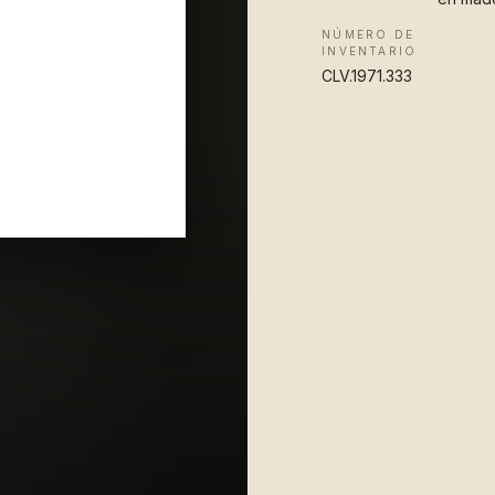
NÚMERO DE
INVENTARIO
CLV.1971.333