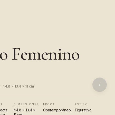
o Femenino
›
· 44.8 x 13.4 x 11 cm
CA
DIMENSIONES
ÉPOCA
ESTILO
recta
44.8 x 13.4 x
Contemporáneo
Figurativo
era
11 cm