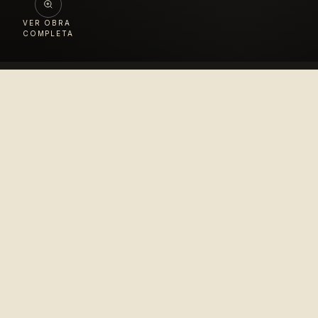
VER OBRA
COMPLETA
Colección
López Velarde
Pionero en la difusión del arte mexicano para el
disfrute del mundo entero.
© 2010–2026 Colección López Velarde · Todos los derechos