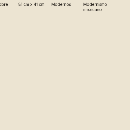
obre
81 cm x 41 cm
Modernos
Modernismo
mexicano