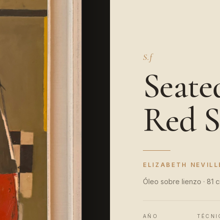
S.f
Seate
Red S
ELIZABETH NEVILL
Óleo sobre lienzo · 81 
AÑO
TÉCNI