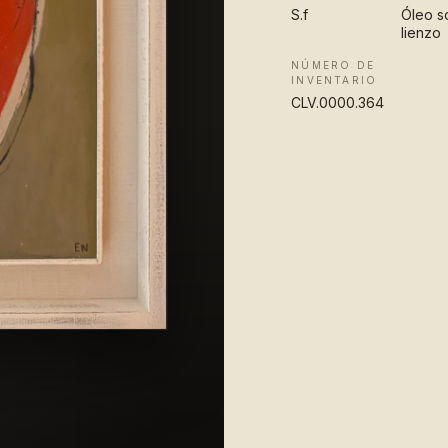
S.f
Óleo s
lienzo
NÚMERO DE
INVENTARIO
CLV.0000.364