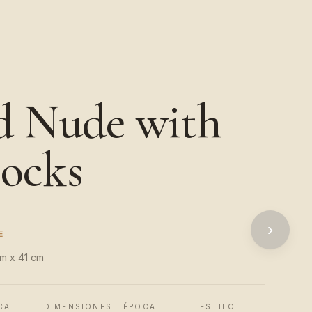
d Nude with
ocks
›
E
cm x 41 cm
CA
DIMENSIONES
ÉPOCA
ESTILO