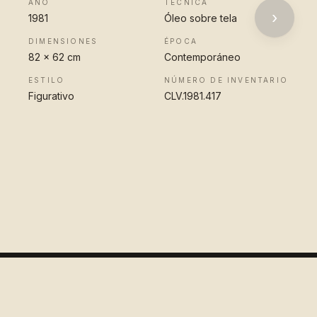
AÑO
TÉCNICA
›
1981
Óleo sobre tela
DIMENSIONES
ÉPOCA
82 x 62 cm
Contemporáneo
ESTILO
NÚMERO DE INVENTARIO
Figurativo
CLV.1981.417
VER OBRA
COMPLETA