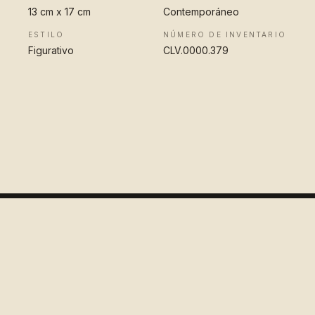
13 cm x 17 cm
Contemporáneo
ESTILO
NÚMERO DE INVENTARIO
Figurativo
CLV.0000.379
VER OBRA
COMPLETA
Colección
López Velarde
Pionero en la difusión del arte mexicano para el