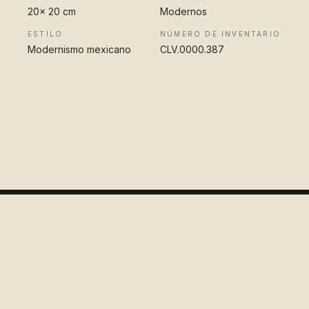
20x 20 cm
Modernos
ESTILO
NÚMERO DE INVENTARIO
Modernismo mexicano
CLV.0000.387
VER OBRA
COMPLETA
Colección
López Velarde
Pionero en la difusión del arte mexicano para el