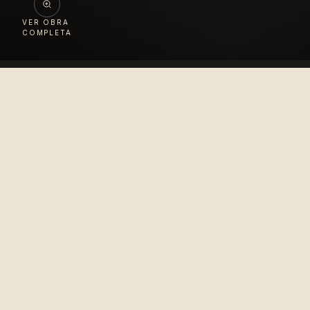
VER OBRA
COMPLETA
Colección
López Velarde
Pionero en la difusión del arte mexicano para el
disfrute del mundo entero.
© 2010–2026 Colección López Velarde · Todos los derechos