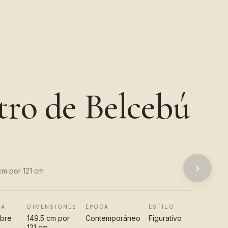
atro de Belcebú
›
 cm por 121 cm
CA
DIMENSIONES
ÉPOCA
ESTILO
obre
149.5 cm por
Contemporáneo
Figurativo
121 cm