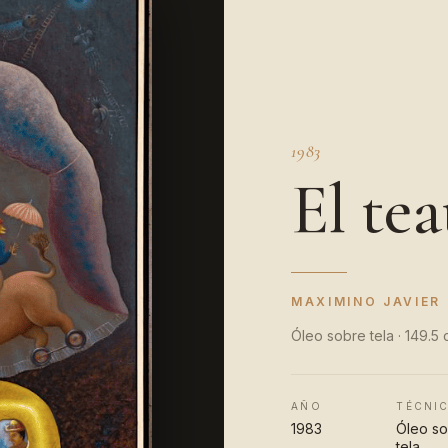
1983
El te
MAXIMINO JAVIER
Óleo sobre tela · 149.5
AÑO
TÉCNI
1983
Óleo s
tela