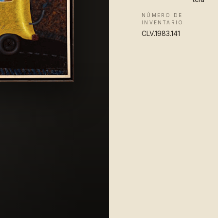
NÚMERO DE
INVENTARIO
CLV.1983.141