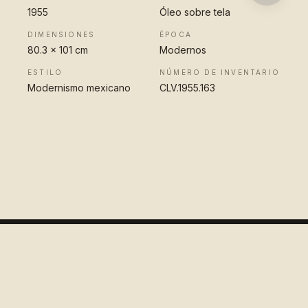
1955
Óleo sobre tela
DIMENSIONES
ÉPOCA
80.3 x 101 cm
Modernos
ESTILO
NÚMERO DE INVENTARIO
Modernismo mexicano
CLV.1955.163
VER OBRA
COMPLETA
Colección
López Velarde