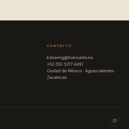
CONTACTO
kdoering@fuensanta.mx
+52 (55) 5217·4491
Ciudad de México · Aguascalientes ·
Zacatecas