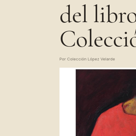
del libr
Colecci
Por Colección López Velarde