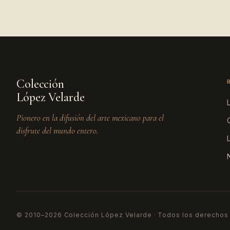
Colección
López Velarde
Pionero en la difusión del arte mexicano para el
disfrute del mundo entero.
© 2010–2026 Colección López Velarde · Todos los derechos