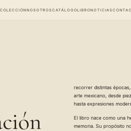
 COLECCIÓN
NOSOTROS
CATÁLOGO
LIBRO
NOTICIAS
CONTA
recorrer distintas épocas,
arte mexicano, desde pie
hasta expresiones moder
ación
El libro nace como una he
memoria. Su propósito no 