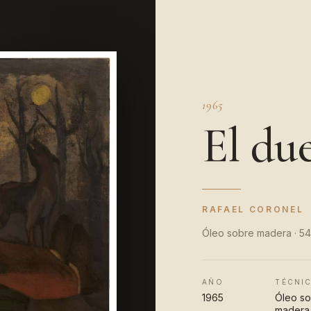
1965
El du
RAFAEL CORONEL
Óleo sobre madera · 5
AÑO
TÉCNI
1965
Óleo s
madera