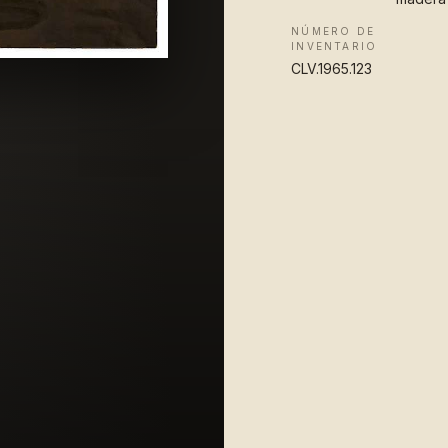
NÚMERO DE
INVENTARIO
CLV.1965.123