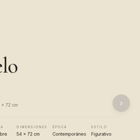
elo
›
4 x 72 cm
CA
DIMENSIONES
ÉPOCA
ESTILO
obre
54 x 72 cm
Contemporáneo
Figurativo