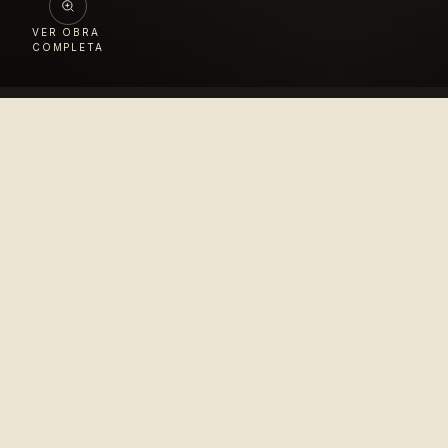
VER OBRA
COMPLETA
Colección
López Velarde
Pionero en la difusión del arte mexicano para el
disfrute del mundo entero.
© 2010–2026 Colección López Velarde · Todos los derechos