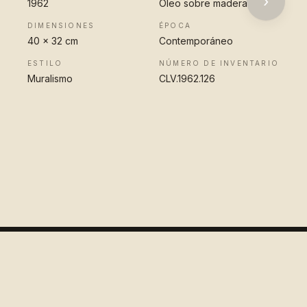
›
1962
Óleo sobre madera
DIMENSIONES
ÉPOCA
40 x 32 cm
Contemporáneo
ESTILO
NÚMERO DE INVENTARIO
Muralismo
CLV.1962.126
VER OBRA
COMPLETA
Colección