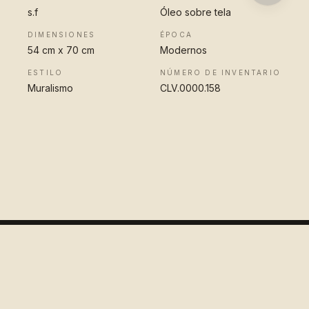
s.f
Óleo sobre tela
DIMENSIONES
ÉPOCA
54 cm x 70 cm
Modernos
ESTILO
NÚMERO DE INVENTARIO
Muralismo
CLV.0000.158
VER OBRA
COMPLETA
Colección
López Velarde