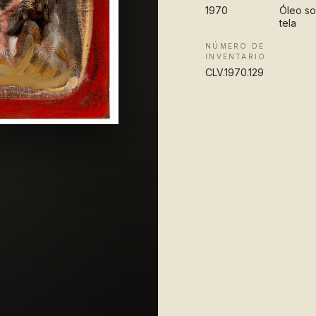
1970
Óleo s
tela
NÚMERO DE
INVENTARIO
CLV.1970.129