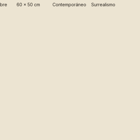
obre
60 x 50 cm
Contemporáneo
Surrealismo