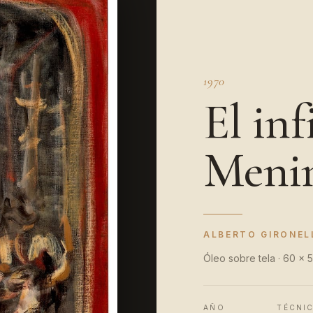
1970
El inf
Meni
ALBERTO GIRONEL
Óleo sobre tela · 60 x 
AÑO
TÉCNI