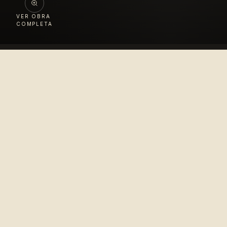
VER OBRA
COMPLETA
Colección
López Velarde
Pionero en la difusión del arte mexicano para el
disfrute del mundo entero.
© 2010–2026 Colección López Velarde · Todos los derechos