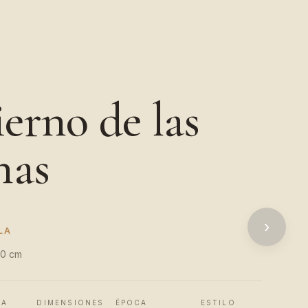
ierno de las
nas
›
LA
50 cm
CA
DIMENSIONES
ÉPOCA
ESTILO