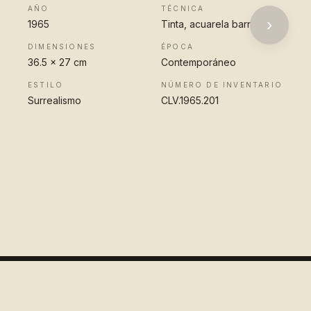
AÑO
TÉCNICA
›
1965
Tinta, acuarela barnizada
DIMENSIONES
ÉPOCA
36.5 x 27 cm
Contemporáneo
ESTILO
NÚMERO DE INVENTARIO
Surrealismo
CLV.1965.201
VER OBRA
COMPLETA