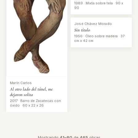
1989 · Mixta sobre tela · 90 x
90
José Chávez Morado
Sin título
1956 · Óleo sobre madera · 37
cm x 42 cm
Marín Carlos
Al otro lado del túnel, me
dejaron solita
2017 · Barro de Zacatecas con
óxido · 60 x 22 x 26
Mostrando
41–80
de
465
obras