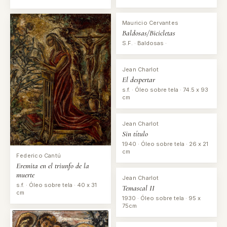
Mauricio Cervantes
Baldosas/Bicicletas
S.F. · Baldosas ·
Jean Charlot
El despertar
s.f. · Óleo sobre tela · 74.5 x 93
cm
Jean Charlot
Sin título
1940 · Óleo sobre tela · 26 x 21
cm
Federico Cantú
Eremita en el triunfo de la
muerte
Jean Charlot
s.f. · Óleo sobre tela · 40 x 31
Temascal II
cm
1930 · Óleo sobre tela · 95 x
75cm