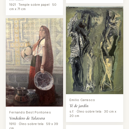
1921 · Temple sobre papel · 50
cm x 71 cm
Emilio Carrasco
Té de jardín
s.f. · Óleo sobre tela · 30 cm x
Fernando Best Pontones
20 cm
Vendedero de Talavera
1910 · Óleo sobre tela · 59 x 39
cm