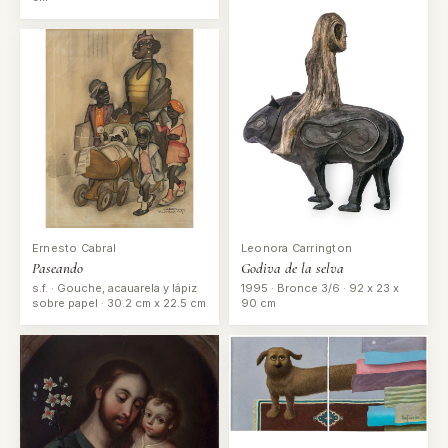
Leonora Carrington
Ernesto Cabral
Godiva de la selva
Paseando
1995 · Bronce 3/6 · 92 x 23 x
s.f. · Gouche, acauarela y lápiz
90 cm
sobre papel · 30.2 cm x 22.5 cm