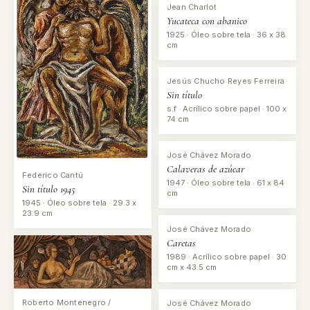
Jean Charlot
Yucateca con abanico
1925 · Óleo sobre tela · 36 x 38
cm
Jesús Chucho Reyes Ferreira
Sin título
s.f · Acrílico sobre papel · 100 x
74 cm
José Chávez Morado
Calaveras de azúcar
Federico Cantú
1947 · Óleo sobre tela · 61 x 84
Sin título 1945
cm
1945 · Óleo sobre tela · 29.3 x
23.9 cm
José Chávez Morado
Caretas
1989 · Acrílico sobre papel · 30
cm x 43.5 cm
Roberto Montenegro /
José Chávez Morado