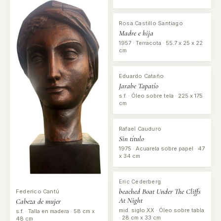
Rosa Castillo Santiago
Madre e hija
1957 · Terracota · 55.7 x 25 x 22
cm
Eduardo Cataño
Jarabe Tapatío
s.f. · Óleo sobre tela · 225 x 175
cm
Rafael Cauduro
Sin título
1975 · Acuarela sobre papel · 47
x 34 cm
Eric Cederberg
beached Boat Under The Cliffs
Federico Cantú
At Night
Cabeza de mujer
mid. siglo XX · Óleo sobre tabla
s.f. · Talla en madera · 58 cm x
· 28 cm x 33 cm
48 cm