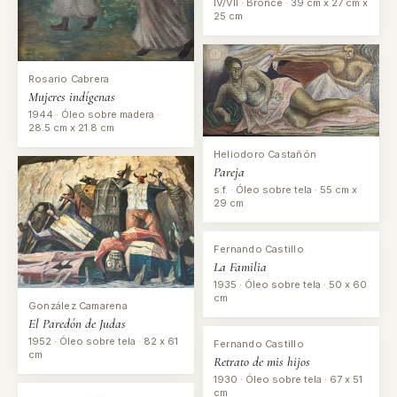
IV/VII · Bronce · 39 cm x 27 cm x
25 cm
Rosario Cabrera
Mujeres indígenas
1944 · Óleo sobre madera ·
28.5 cm x 21.8 cm
Heliodoro Castañón
Pareja
s.f. · Óleo sobre tela · 55 cm x
29 cm
Fernando Castillo
La Familia
1935 · Óleo sobre tela · 50 x 60
cm
González Camarena
El Paredón de Judas
1952 · Óleo sobre tela · 82 x 61
Fernando Castillo
cm
Retrato de mis hijos
1930 · Óleo sobre tela · 67 x 51
cm