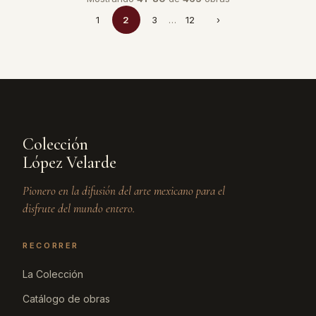
1
2
3
…
12
›
Colección
López Velarde
Pionero en la difusión del arte mexicano para el
disfrute del mundo entero.
RECORRER
La Colección
Catálogo de obras