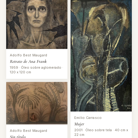
Adolfo Best Maugard
Retrato de Ana Frank
1959 · Óleo sobre aglomerado ·
120 x 120 cm
Emilio Carrasco
Mujer
2001 · Óleo sobre tela · 40 cm x
Adolfo Best Maugard
22 cm
Sin título